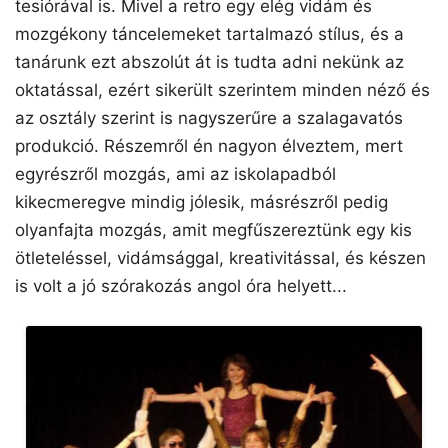
tesiórával is. Mivel a retro egy elég vidám és
mozgékony táncelemeket tartalmazó stílus, és a
tanárunk ezt abszolút át is tudta adni nekünk az
oktatással, ezért sikerült szerintem minden néző és
az osztály szerint is nagyszerűre a szalagavatós
produkció. Részemről én nagyon élveztem, mert
egyrészről mozgás, ami az iskolapadból
kikecmeregve mindig jólesik, másrészről pedig
olyanfajta mozgás, amit megfűszereztünk egy kis
ötleteléssel, vidámsággal, kreativitással, és készen
is volt a jó szórakozás angol óra helyett...