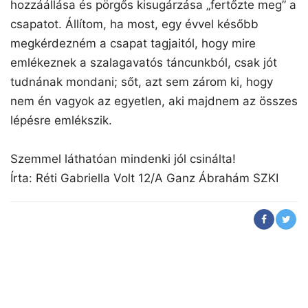
hozzáállása és pörgős kisugárzása „fertőzte meg” a
csapatot. Állítom, ha most, egy évvel később
megkérdezném a csapat tagjaitól, hogy mire
emlékeznek a szalagavatós táncunkból, csak jót
tudnának mondani; sőt, azt sem zárom ki, hogy
nem én vagyok az egyetlen, aki majdnem az összes
lépésre emlékszik.
Szemmel láthatóan mindenki jól csinálta!
Írta: Réti Gabriella Volt 12/A Ganz Ábrahám SZKI