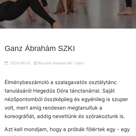
Ganz Ábrahám SZKI
2024.06.03
Becsült olvasási idő: 1 perc
Élménybeszámoló a szalagavatós osztálytánc
tanulásáról Hegedűs Dóra tánctanárral. Saját
nézőpontomból összképileg és egyénileg is szuper
volt, mert amíg rendesen megtanultuk a
koreográfiát, addig nevettünk és szórakoztunk is.
Azt kell mondjam, hogy a próbák fölértek egy - egy