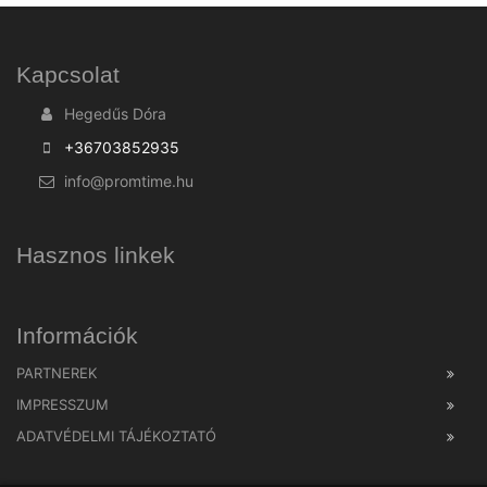
Kapcsolat
Hegedűs Dóra
+36703852935
info@promtime.hu
Hasznos linkek
Információk
PARTNEREK
IMPRESSZUM
ADATVÉDELMI TÁJÉKOZTATÓ